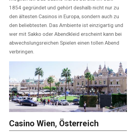
1854 gegründet und gehört deshalb nicht nur zu
den ältesten Casinos in Europa, sondern auch zu
den beliebtesten. Das Ambiente ist einzigartig und
wer mit Sakko oder Abendkleid erscheint kann bei
abwechslungsreichen Spielen einen tollen Abend
verbringen.
Casino Wien, Österreich