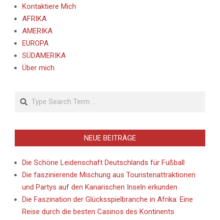
Kontaktiere Mich
AFRIKA
AMERIKA
EUROPA
SÜDAMERIKA
Über mich
Search
NEUE BEITRÄGE
Die Schöne Leidenschaft Deutschlands für Fußball
Die faszinierende Mischung aus Touristenattraktionen
und Partys auf den Kanarischen Inseln erkunden
Die Faszination der Glücksspielbranche in Afrika: Eine
Reise durch die besten Casinos des Kontinents