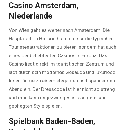
Casino Amsterdam,
Niederlande
Von Wien geht es weiter nach Amsterdam. Die
Hauptstadt in Holland hat nicht nur die typischen
Touristenattraktionen zu bieten, sondern hat auch
eines der beliebtesten Casinos in Europa. Das
Casino liegt direkt im touristischen Zentrum und
lädt durch sein modernes Gebäude und luxuriöse
Innenräume zu einem eleganten und spannenden
Abend ein. Der Dresscode ist hier nicht so streng
und man kann ungezwungen in lässigem, aber
gepflegten Style spielen.
Spielbank Baden-Baden,