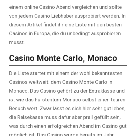
einem online Casino Abend vergleichen und sollte
von jedem Casino Liebhaber ausprobiert werden. In
diesem Artikel findet ihr eine Liste mit den besten
Casinos in Europa, die du unbedingt ausprobieren
musst.
Casino Monte Carlo, Monaco
Die Liste startet mit einem der wohl bekanntesten
Casinos weltweit: dem Casino Monte Carlo in
Monaco. Das Casino gehört zu der Extraklasse und
ist wie das Fürstentum Monaco selbst einen teuren
Besuch wert. Zwar lässt es sich hier sehr gut leben,
die Reisekasse muss dafür aber prall gefüllt sein,
was durch einen erfolgreichen Abend im Casino gut
möglich ist. Das Casino wurde bereits im Jahr