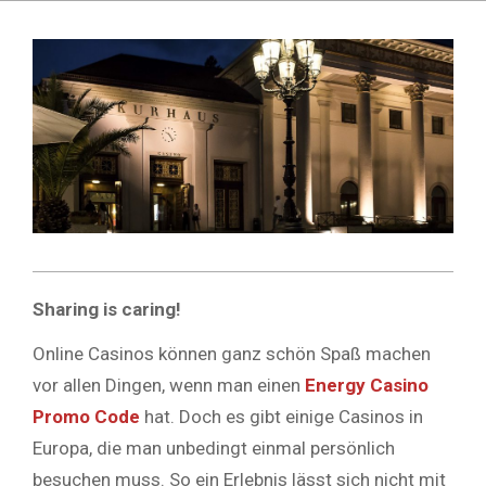
Skip
to
content
Sharing is caring!
Online Casinos können ganz schön Spaß machen
vor allen Dingen, wenn man einen
Energy Casino
Promo Code
hat. Doch es gibt einige Casinos in
Europa, die man unbedingt einmal persönlich
besuchen muss. So ein Erlebnis lässt sich nicht mit