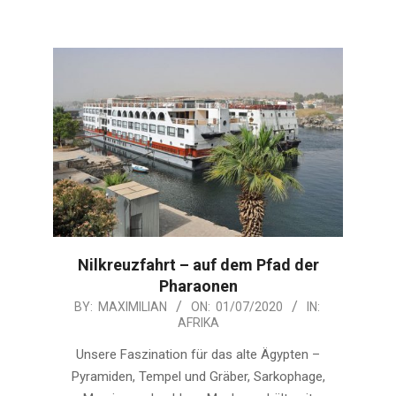
Nilkreuzfahrt – auf dem Pfad der
Pharaonen
2020-
BY:
MAXIMILIAN
ON:
01/07/2020
IN:
AFRIKA
07-
01
Unsere Faszination für das alte Ägypten –
Pyramiden, Tempel und Gräber, Sarkophage,