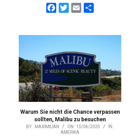
Facebook
Twitter
Email
Teilen
Warum Sie nicht die Chance verpassen
sollten, Malibu zu besuchen
2020-
BY:
MAXIMILIAN
ON:
15/06/2020
IN:
AMERIKA
06-