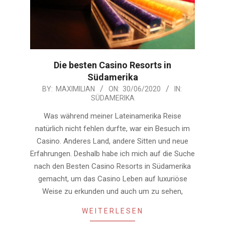
Die besten Casino Resorts in
Südamerika
2020-
BY:
MAXIMILIAN
ON:
30/06/2020
IN:
SÜDAMERIKA
06-
30
Was während meiner Lateinamerika Reise
natürlich nicht fehlen durfte, war ein Besuch im
Casino. Anderes Land, andere Sitten und neue
Erfahrungen. Deshalb habe ich mich auf die Suche
nach den Besten Casino Resorts in Südamerika
gemacht, um das Casino Leben auf luxuriöse
Weise zu erkunden und auch um zu sehen,
WEITERLESEN