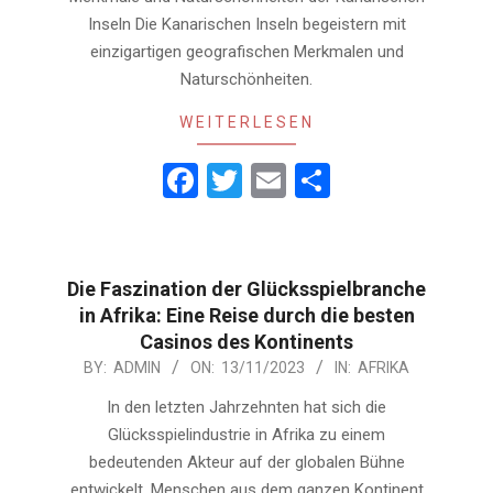
Inseln Die Kanarischen Inseln begeistern mit
einzigartigen geografischen Merkmalen und
Naturschönheiten.
WEITERLESEN
Facebook
Twitter
Email
Teilen
Die Faszination der Glücksspielbranche
in Afrika: Eine Reise durch die besten
Casinos des Kontinents
2023-
BY:
ADMIN
ON:
13/11/2023
IN:
AFRIKA
11-
In den letzten Jahrzehnten hat sich die
13
Glücksspielindustrie in Afrika zu einem
bedeutenden Akteur auf der globalen Bühne
entwickelt. Menschen aus dem ganzen Kontinent