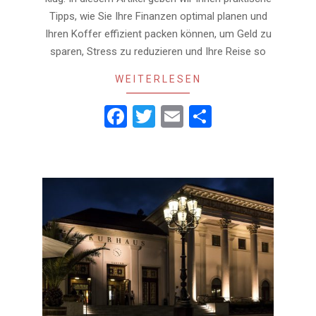
Tipps, wie Sie Ihre Finanzen optimal planen und
Ihren Koffer effizient packen können, um Geld zu
sparen, Stress zu reduzieren und Ihre Reise so
WEITERLESEN
Facebook
Twitter
Email
Teilen